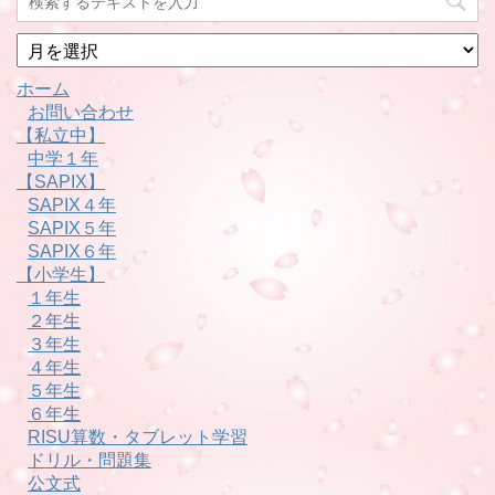
月
別
ホーム
お問い合わせ
【私立中】
中学１年
【SAPIX】
SAPIX４年
SAPIX５年
SAPIX６年
【小学生】
１年生
２年生
３年生
４年生
５年生
６年生
RISU算数・タブレット学習
ドリル・問題集
公文式