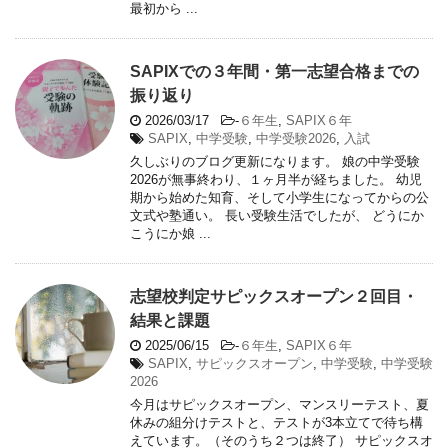
最初から ...
SAPIXでの３年間・第一志望合格までの
振り返り
2026/03/17
-
６年生
,
SAPIX６年
SAPIX
,
中学受験
,
中学受験2026
,
入試
久しぶりのブログ更新になります。 娘の中学受験
2026が無事終わり、１ヶ月半が経ちました。 幼児
期から始めた知育、そして小学生になってからの公
文式や塾通い。 長い受験生活でしたが、 どうにか
こうにか娘 ...
志望校判定サピックスオープン２回目・
結果と課題
2025/06/15
-
６年生
,
SAPIX６年
SAPIX
,
サピックスオープン
,
中学受験
,
中学受験
2026
今月はサピックスオープン、マンスリーテスト、夏
休みの組分けテストと、テストが3本立てで待ち構
えています。（そのうち２つは終了） サピックスオ