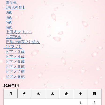
進学塾
【幼児教育】
3歳
4歳
5歳
6歳
七田式プリント
知育玩具
日常の知育取り組み
【ピアノ】
ピアノ３歳
ピアノ４歳
ピアノ５歳
ピアノ６歳
ピアノ７歳
ピアノ８歳
2026年8月
月
火
水
木
金
土
日
1
2