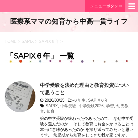
メニューボタン⇒
医療系ママの知育から中高一貫ライフ
HOME
>
SAPIX
>
SAPIX６年
>
「SAPIX６年」 一覧
中学受験を決めた理由と教育投資につい
て思うこと
2026/03/25
-
６年生
,
SAPIX６年
SAPIX
,
中学受験
,
中学受験2026
,
学習
,
幼児教
育
,
知育
娘の中学受験が終わった今あらためて、 なぜ中学受
験を選んだのか、 そして教育にお金をかけることは
本当に意味があったのか を振り返ってみたいと思い
ます。 幼児期から知育をしてきた我が家ですが、