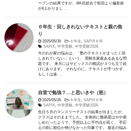
ープンの結果ですが、4科目総合で前回より偏差値
が6上がりまし ...
６年生・回しきれないテキストと親の焦
り
2025/05/30
-
６年生
,
SAPIX６年
SAPIX
,
中学受験
,
中学受験2026
今のわが家の悩みは、「塾のテキストがまったく回
しきれていない」という、 受験生家庭あるあるな問
題です。 来月にはサピックスの模試が３つも立て続
けにあります。 それなのに、テキストが手つかず、
もしくは途 ...
自室で勉強？…と思いきや（怒）
2025/05/26
-
６年生
,
SAPIX６年
SAPIX
,
中学受験
,
中学受験2026
先日５月のマンスリーテストの結果が出ましたが、
クラスはそのままでした。 全体的に難易度はやや易
しめだったようで、予想以上に平均点が高く、 手応
えの割に順位が伸びなかった印象です。 最近の悩み