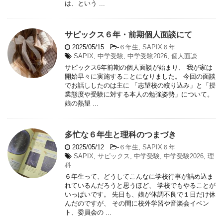
は、という ...
サピックス６年・前期個人面談にて
2025/05/15
-
６年生
,
SAPIX６年
SAPIX
,
中学受験
,
中学受験2026
,
個人面談
サピックス6年前期の個人面談が始まり、 我が家は
開始早々に実施することになりました。 今回の面談
でお話ししたのは主に 「志望校の絞り込み」と「授
業態度や受験に対する本人の勉強姿勢」について。
娘の熱望 ...
多忙な６年生と理科のつまづき
2025/05/12
-
６年生
,
SAPIX６年
SAPIX
,
サピックス
,
中学受験
,
中学受験2026
,
理
科
６年生って、どうしてこんなに学校行事が詰め込ま
れているんだろうと思うほど、 学校でもやることが
いっぱいです。 先日も、娘が体調不良で１日だけ休
んだのですが、 その間に校外学習や音楽会イベン
ト、委員会の ...