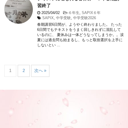
習終了
2025/04/02
-
６年生
,
SAPIX６年
SAPIX
,
中学受験
,
中学受験2026
春期講習6日間が、ようやく終わりました。 たった
6日間でもテキストをうまく回しきれずに混乱して
いるのに、 夏休みは一体どうなってしまうか。。涙
夏には過去問も始まるし、もっと取捨選択を上手に
しないとい ...
1
2
次へ »