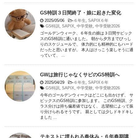
GS特訓３日間終了・娘に起きた変化
2025/05/06
-
６年生
,
SAPIX６年
GS特訓
,
SAPIX
,
中学受験
,
中学受験2026
ゴールデンウィーク、６年生の娘は３日間サピック
スのGS特訓に通いました。 朝から夕方までびっし
りのスケジュールで、 体力的にも精神的にもハード
だったと思いますが、 本人はけっこう楽しそうに通
っていて、 ...
GWは旅行じゃなくサピのGS特訓へ
2025/04/29
-
６年生
,
SAPIX６年
GS特訓
,
SAPIX
,
中学受験
,
中学受験2026
今年のゴールデンウィークはどこにも出かけず、 サ
ピックスのGS特訓に参加します。 このGS特訓、ク
ラス分けは持ち偏差値ではなく、 志望校によって振
り分けられるそうです。 親としては少しドキドキし
ました ...
テキストに埋もれる春休み・６年春期講