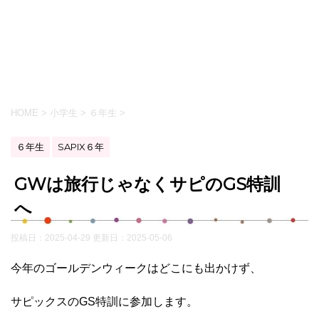
HOME
>
小学生
>
６年生
>
６年生
SAPIX６年
GWは旅行じゃなくサピのGS特訓
へ
投稿日：2025-04-29 更新日：
2025-05-06
今年のゴールデンウィークはどこにも出かけず、
サピックスのGS特訓に参加します。