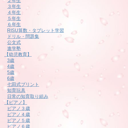
２年生
３年生
４年生
５年生
６年生
RISU算数・タブレット学習
ドリル・問題集
公文式
進学塾
【幼児教育】
3歳
4歳
5歳
6歳
七田式プリント
知育玩具
日常の知育取り組み
【ピアノ】
ピアノ３歳
ピアノ４歳
ピアノ５歳
ピアノ６歳