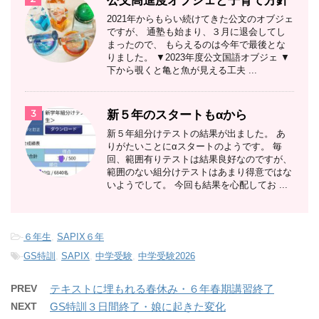
公文高進度オブジェと子育て方針
2021年からもらい続けてきた公文のオブジェ
ですが、 通塾も始まり、３月に退会してし
まったので、 もらえるのは今年で最後とな
りました。 ▼2023年度公文国語オブジェ ▼
下から覗くと亀と魚が見える工夫 ...
3
新５年のスタートもαから
新５年組分けテストの結果が出ました。 あ
りがたいことにαスタートのようです。 毎
回、範囲有りテストは結果良好なのですが、
範囲のない組分けテストはあまり得意ではな
いようでして。 今回も結果を心配してお ...
-
６年生
,
SAPIX６年
-
GS特訓
,
SAPIX
,
中学受験
,
中学受験2026
PREV
テキストに埋もれる春休み・６年春期講習終了
NEXT
GS特訓３日間終了・娘に起きた変化