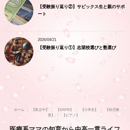
【受験振り返り②】サピックス生と親のサポ
ート
2026/04/21
【受験振り返り①】志望校選びと塾選び
ホーム
【私立中】
【SAPIX】
【小学生】
【幼児教
育】
【ピアノ】
医療系ママの知育から中高一貫ライフ