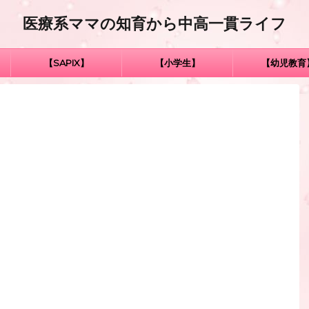
医療系ママの知育から中高一貫ライフ
【SAPIX】
【小学生】
【幼児教育