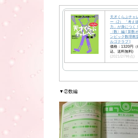
天才くらぶチャ
ー（2） 「考え
力」が身につく
〈数〉編 [ 算数
ンピック数理教
ルゴクラブ ]
価格：1320円（
込、送料無料)
(2021/2/7時点)
▼②数編