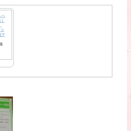
レペ
抜く
！
オリ
室ア
税