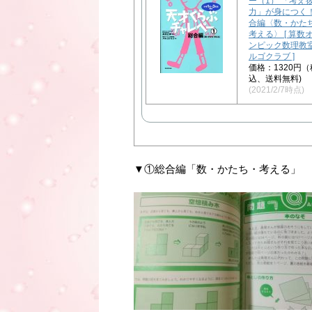
ー（1） 「考え
力」が身につく！
合編〈数・かた
考える〉 [ 算数
ンピック数理教
ルゴクラブ ]
価格：1320円（
込、送料無料)
(2021/2/7時点)
▼①総合編「数・かたち・考える」