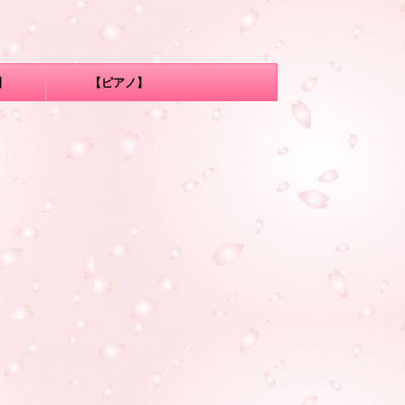
】
【ピアノ】