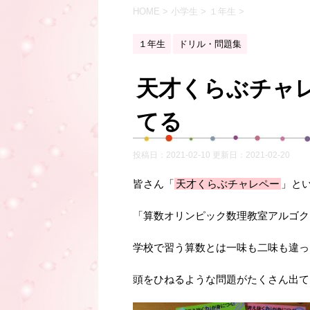
HOME
>
小学生
>
１年生
>
１年生
ドリル・問題集
天才くらぶチャ
てる
投稿日：2021-02-10 更新日：
2021-02-20
皆さん「
天才くらぶチャレペー
」と
「算数オリンピック数理教室アルゴク
学校で習う算数とは一味も二味も違っ
頭をひねるような問題がたくさん出て