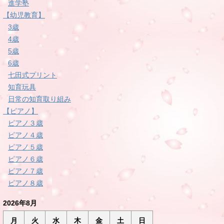
進学塾
【幼児教育】
3歳
4歳
5歳
6歳
七田式プリント
知育玩具
日常の知育取り組み
【ピアノ】
ピアノ３歳
ピアノ４歳
ピアノ５歳
ピアノ６歳
ピアノ７歳
ピアノ８歳
2026年8月
月
火
水
木
金
土
日