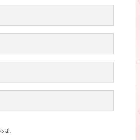
」
らば、