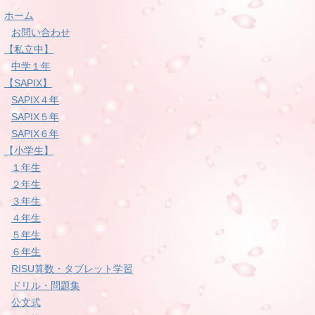
ホーム
お問い合わせ
【私立中】
中学１年
【SAPIX】
SAPIX４年
SAPIX５年
SAPIX６年
【小学生】
１年生
２年生
３年生
４年生
５年生
６年生
RISU算数・タブレット学習
ドリル・問題集
公文式