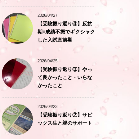
2026/04/27
【受験振り返り④】反抗
期×成績不振でギクシャク
した入試直前期
2026/04/25
【受験振り返り③】やっ
て良かったこと・いらな
かったこと
2026/04/23
【受験振り返り②】サピ
ックス生と親のサポート