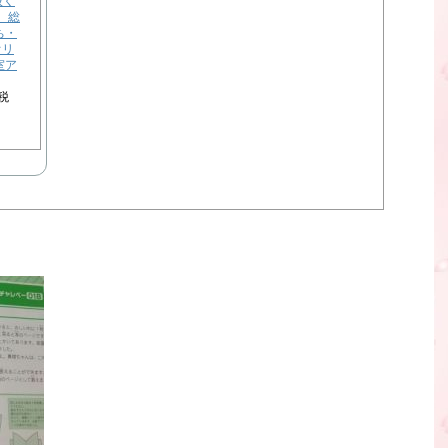
抜く
 総
ち・
オリ
室ア
税