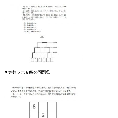
▼算数ラボ８級の問題②