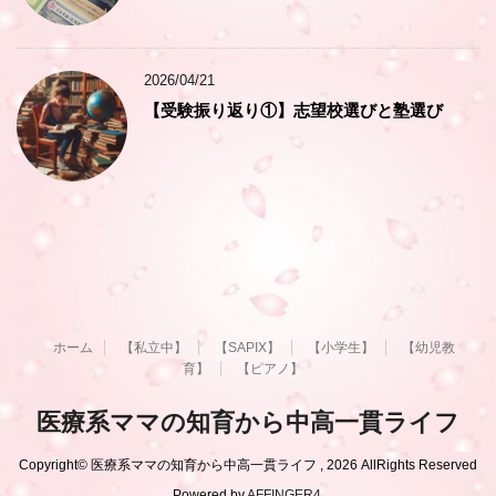
2026/04/21
【受験振り返り①】志望校選びと塾選び
ホーム
【私立中】
【SAPIX】
【小学生】
【幼児教
育】
【ピアノ】
医療系ママの知育から中高一貫ライフ
Copyright© 医療系ママの知育から中高一貫ライフ , 2026 AllRights Reserved
Powered by
AFFINGER4
.