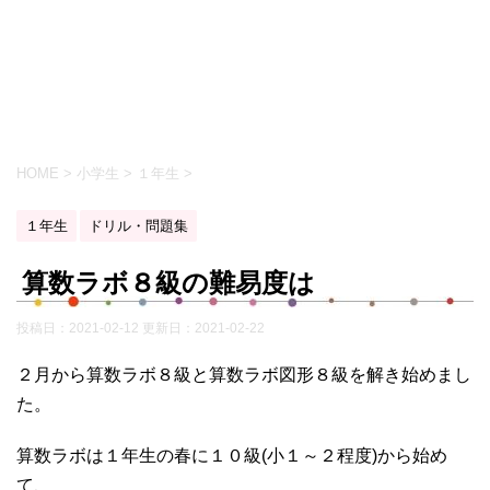
HOME
>
小学生
>
１年生
>
１年生
ドリル・問題集
算数ラボ８級の難易度は
投稿日：2021-02-12 更新日：
2021-02-22
２月から算数ラボ８級と算数ラボ図形８級を解き始めまし
た。
算数ラボは１年生の春に１０級(小１～２程度)から始め
て、