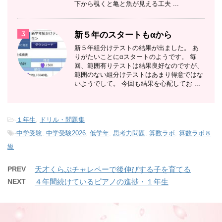
下から覗くと亀と魚が見える工夫 ...
3
新５年のスタートもαから
新５年組分けテストの結果が出ました。 あ
りがたいことにαスタートのようです。 毎
回、範囲有りテストは結果良好なのですが、
範囲のない組分けテストはあまり得意ではな
いようでして。 今回も結果を心配してお ...
-
１年生
,
ドリル・問題集
-
中学受験
,
中学受験2026
,
低学年
,
思考力問題
,
算数ラボ
,
算数ラボ８
級
PREV
天才くらぶチャレペーで後伸びする子を育てる
NEXT
４年間続けているピアノの進捗・１年生