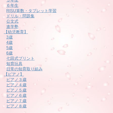
５年生
６年生
RISU算数・タブレット学習
ドリル・問題集
公文式
進学塾
【幼児教育】
3歳
4歳
5歳
6歳
七田式プリント
知育玩具
日常の知育取り組み
【ピアノ】
ピアノ３歳
ピアノ４歳
ピアノ５歳
ピアノ６歳
ピアノ７歳
ピアノ８歳