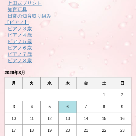
七田式プリント
知育玩具
日常の知育取り組み
【ピアノ】
ピアノ３歳
ピアノ４歳
ピアノ５歳
ピアノ６歳
ピアノ７歳
ピアノ８歳
2026年8月
月
火
水
木
金
土
日
1
2
3
4
5
6
7
8
9
10
11
12
13
14
15
16
17
18
19
20
21
22
23