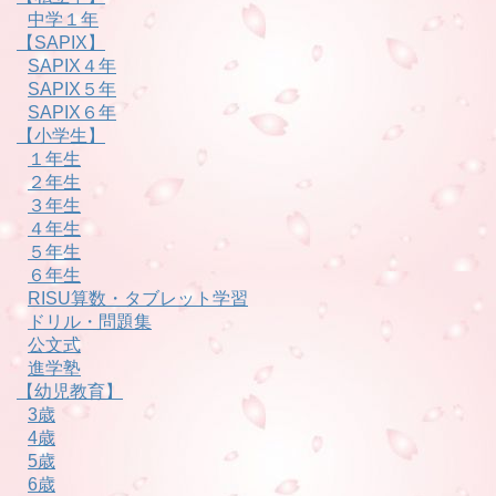
中学１年
【SAPIX】
SAPIX４年
SAPIX５年
SAPIX６年
【小学生】
１年生
２年生
３年生
４年生
５年生
６年生
RISU算数・タブレット学習
ドリル・問題集
公文式
進学塾
【幼児教育】
3歳
4歳
5歳
6歳