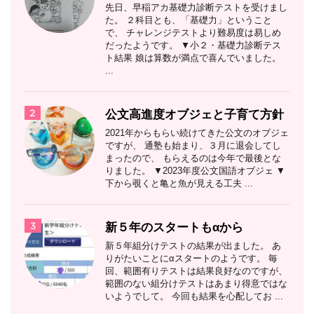
先日、早稲アカ基礎力診断テストを受けまし
た。 ２科目とも、「基礎力」ということ
で、 チャレンジテストより難易度は易しめ
だったようです。 ▼小２・基礎力診断テス
ト結果 娘は算数が満点で喜んでいました。
...
2
公文高進度オブジェと子育て方針
2021年からもらい続けてきた公文のオブジェ
ですが、 通塾も始まり、３月に退会してし
まったので、 もらえるのは今年で最後とな
りました。 ▼2023年度公文国語オブジェ ▼
下から覗くと亀と魚が見える工夫 ...
3
新５年のスタートもαから
新５年組分けテストの結果が出ました。 あ
りがたいことにαスタートのようです。 毎
回、範囲有りテストは結果良好なのですが、
範囲のない組分けテストはあまり得意ではな
いようでして。 今回も結果を心配してお ...