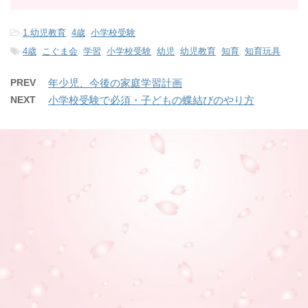
-
1.幼児教育
,
4歳
,
小学校受験
-
4歳
,
こぐま会
,
学習
,
小学校受験
,
幼児
,
幼児教育
,
知育
,
知育玩具
PREV
年少児、今後の家庭学習計画
NEXT
小学校受験で必須・子どもの蝶結びのやり方