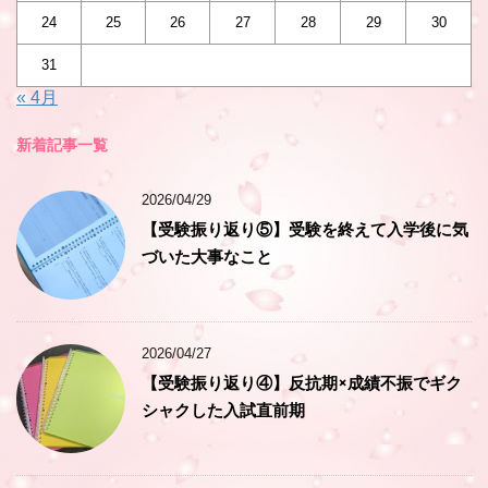
24
25
26
27
28
29
30
31
« 4月
新着記事一覧
2026/04/29
【受験振り返り⑤】受験を終えて入学後に気
づいた大事なこと
2026/04/27
【受験振り返り④】反抗期×成績不振でギク
シャクした入試直前期