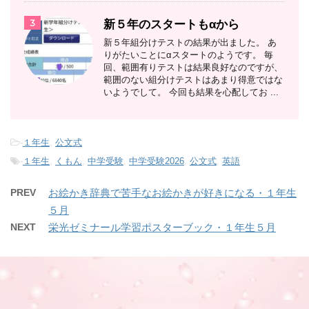
3
新５年のスタートもαから
新５年組分けテストの結果が出ました。 あ
りがたいことにαスタートのようです。 毎
回、範囲有りテストは結果良好なのですが、
範囲のない組分けテストはあまり得意ではな
いようでして。 今回も結果を心配してお ...
-
１年生
,
公文式
-
１年生
,
くもん
,
中学受験
,
中学受験2026
,
公文式
,
英語
PREV
お絵かき辞典で苦手なお絵かきが好きになる・１年生
５月
NEXT
栄光ゼミナール学習ポスターブック・１年生５月