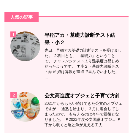
人気の記事
1
早稲アカ・基礎力診断テスト結
果・小２
先日、早稲アカ基礎力診断テストを受けまし
た。 ２科目とも、「基礎力」ということ
で、 チャレンジテストより難易度は易しめ
だったようです。 ▼小２・基礎力診断テス
ト結果 娘は算数が満点で喜んでいました。
...
2
公文高進度オブジェと子育て方針
2021年からもらい続けてきた公文のオブジェ
ですが、 通塾も始まり、３月に退会してし
まったので、 もらえるのは今年で最後とな
りました。 ▼2023年度公文国語オブジェ ▼
下から覗くと亀と魚が見える工夫 ...