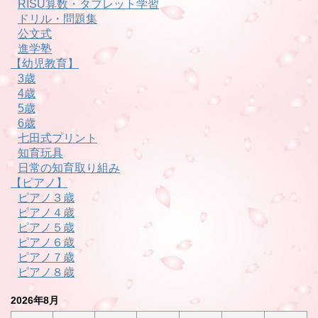
RISU算数・タブレット学習
ドリル・問題集
公文式
進学塾
【幼児教育】
3歳
4歳
5歳
6歳
七田式プリント
知育玩具
日常の知育取り組み
【ピアノ】
ピアノ３歳
ピアノ４歳
ピアノ５歳
ピアノ６歳
ピアノ７歳
ピアノ８歳
2026年8月