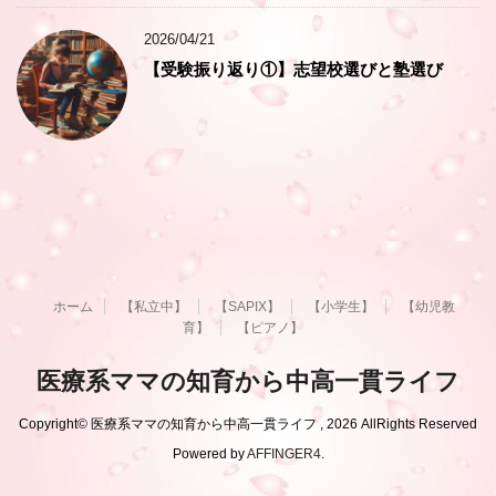
2026/04/21
【受験振り返り①】志望校選びと塾選び
ホーム
【私立中】
【SAPIX】
【小学生】
【幼児教
育】
【ピアノ】
医療系ママの知育から中高一貫ライフ
Copyright© 医療系ママの知育から中高一貫ライフ , 2026 AllRights Reserved
Powered by
AFFINGER4
.