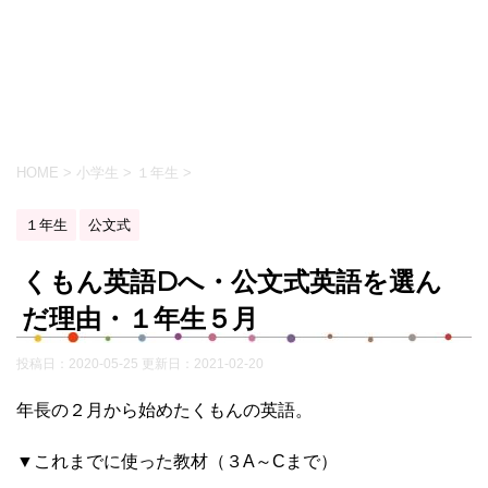
HOME
>
小学生
>
１年生
>
１年生
公文式
くもん英語Dへ・公文式英語を選ん
だ理由・１年生５月
投稿日：2020-05-25 更新日：
2021-02-20
年長の２月から始めたくもんの英語。
▼これまでに使った教材（３A～Cまで）