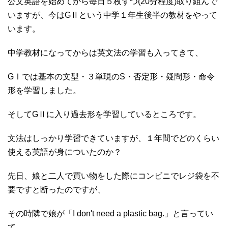
公文英語を始めてから毎日５枚ずつ(20分程度)取り組んで
いますが、今はGⅡという中学１年生後半の教材をやって
います。
中学教材になってからは英文法の学習も入ってきて、
GⅠでは基本の文型・３単現のS・否定形・疑問形・命令
形を学習しました。
そしてGⅡに入り過去形を学習しているところです。
文法はしっかり学習できていますが、１年間でどのくらい
使える英語が身についたのか？
先日、娘と二人で買い物をした際にコンビニでレジ袋を不
要ですと断ったのですが、
その時隣で娘が「I don't need a plastic bag.」と言ってい
て、