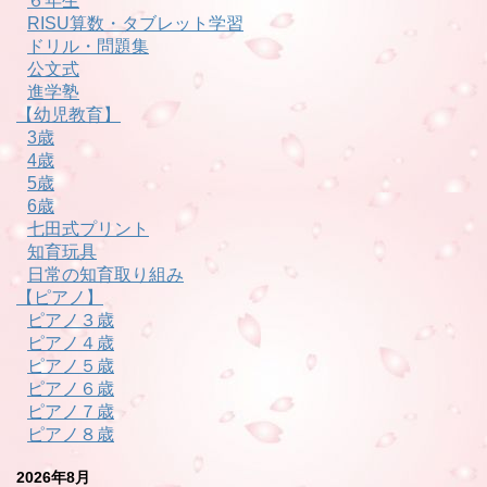
６年生
RISU算数・タブレット学習
ドリル・問題集
公文式
進学塾
【幼児教育】
3歳
4歳
5歳
6歳
七田式プリント
知育玩具
日常の知育取り組み
【ピアノ】
ピアノ３歳
ピアノ４歳
ピアノ５歳
ピアノ６歳
ピアノ７歳
ピアノ８歳
2026年8月