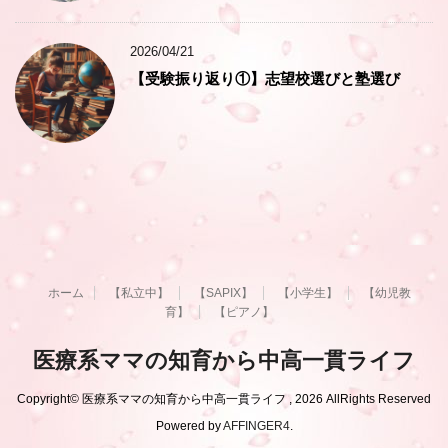
2026/04/21
【受験振り返り①】志望校選びと塾選び
ホーム
【私立中】
【SAPIX】
【小学生】
【幼児教
育】
【ピアノ】
医療系ママの知育から中高一貫ライフ
Copyright© 医療系ママの知育から中高一貫ライフ , 2026 AllRights Reserved
Powered by
AFFINGER4
.