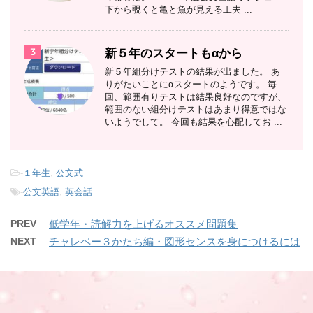
下から覗くと亀と魚が見える工夫 ...
3
新５年のスタートもαから
新５年組分けテストの結果が出ました。 あ
りがたいことにαスタートのようです。 毎
回、範囲有りテストは結果良好なのですが、
範囲のない組分けテストはあまり得意ではな
いようでして。 今回も結果を心配してお ...
-
１年生
,
公文式
-
公文英語
,
英会話
PREV
低学年・読解力を上げるオススメ問題集
NEXT
チャレペー３かたち編・図形センスを身につけるには