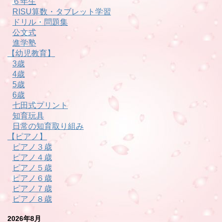
６年生
RISU算数・タブレット学習
ドリル・問題集
公文式
進学塾
【幼児教育】
3歳
4歳
5歳
6歳
七田式プリント
知育玩具
日常の知育取り組み
【ピアノ】
ピアノ３歳
ピアノ４歳
ピアノ５歳
ピアノ６歳
ピアノ７歳
ピアノ８歳
2026年8月