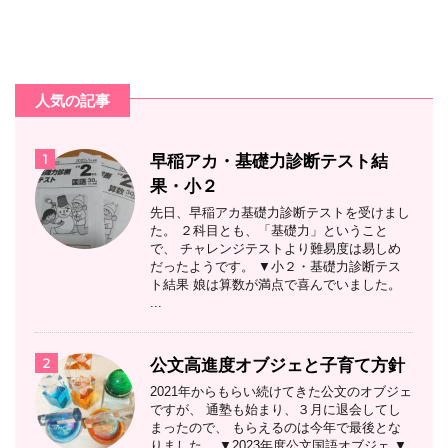
人気の記事
1
早稲アカ・基礎力診断テスト結
果・小２
先日、早稲アカ基礎力診断テストを受けまし
た。 ２科目とも、「基礎力」ということ
で、 チャレンジテストより難易度は易しめ
だったようです。 ▼小２・基礎力診断テス
ト結果 娘は算数が満点で喜んでいました。
...
2
公文高進度オブジェと子育て方針
2021年からもらい続けてきた公文のオブジェ
ですが、 通塾も始まり、３月に退会してし
まったので、 もらえるのは今年で最後とな
りました。 ▼2023年度公文国語オブジェ ▼