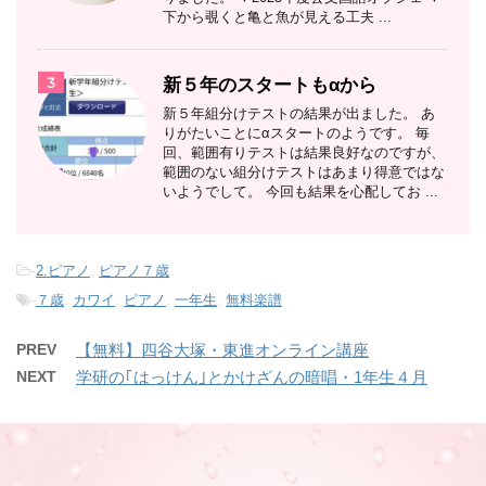
下から覗くと亀と魚が見える工夫 ...
3
新５年のスタートもαから
新５年組分けテストの結果が出ました。 あ
りがたいことにαスタートのようです。 毎
回、範囲有りテストは結果良好なのですが、
範囲のない組分けテストはあまり得意ではな
いようでして。 今回も結果を心配してお ...
-
2.ピアノ
,
ピアノ７歳
-
７歳
,
カワイ
,
ピアノ
,
一年生
,
無料楽譜
PREV
【無料】四谷大塚・東進オンライン講座
NEXT
学研の｢はっけん｣とかけざんの暗唱・1年生４月