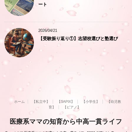
ート
2026/04/21
【受験振り返り①】志望校選びと塾選び
ホーム
【私立中】
【SAPIX】
【小学生】
【幼児教
育】
【ピアノ】
医療系ママの知育から中高一貫ライフ