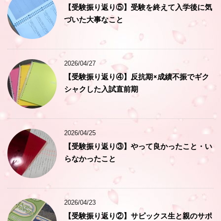
【受験振り返り⑤】受験を終えて入学後に気
づいた大事なこと
2026/04/27
【受験振り返り④】反抗期×成績不振でギク
シャクした入試直前期
2026/04/25
【受験振り返り③】やって良かったこと・い
らなかったこと
2026/04/23
【受験振り返り②】サピックス生と親のサポ