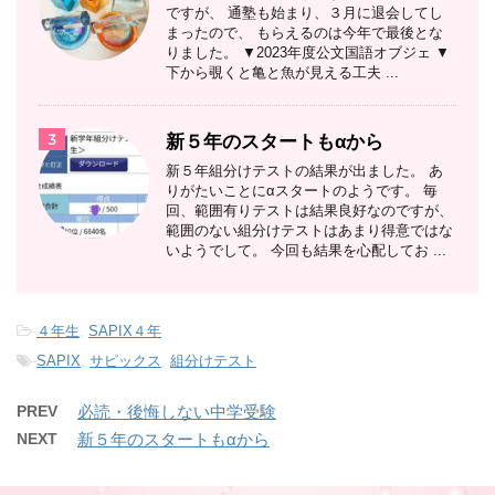
ですが、 通塾も始まり、３月に退会してし
まったので、 もらえるのは今年で最後とな
りました。 ▼2023年度公文国語オブジェ ▼
下から覗くと亀と魚が見える工夫 ...
3
新５年のスタートもαから
新５年組分けテストの結果が出ました。 あ
りがたいことにαスタートのようです。 毎
回、範囲有りテストは結果良好なのですが、
範囲のない組分けテストはあまり得意ではな
いようでして。 今回も結果を心配してお ...
-
４年生
,
SAPIX４年
-
SAPIX
,
サピックス
,
組分けテスト
PREV
必読・後悔しない中学受験
NEXT
新５年のスタートもαから