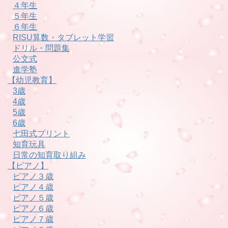
４年生
５年生
６年生
RISU算数・タブレット学習
ドリル・問題集
公文式
進学塾
【幼児教育】
3歳
4歳
5歳
6歳
七田式プリント
知育玩具
日常の知育取り組み
【ピアノ】
ピアノ３歳
ピアノ４歳
ピアノ５歳
ピアノ６歳
ピアノ７歳