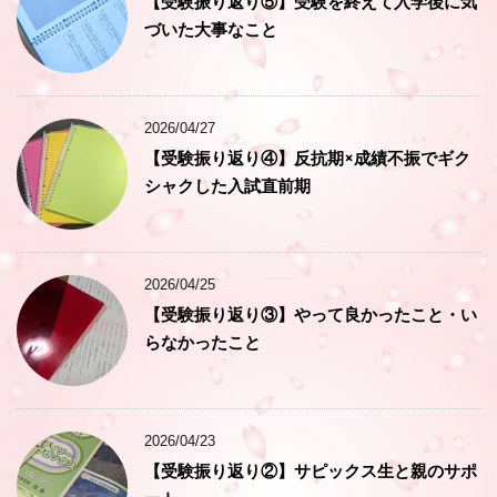
【受験振り返り⑤】受験を終えて入学後に気
づいた大事なこと
2026/04/27
【受験振り返り④】反抗期×成績不振でギク
シャクした入試直前期
2026/04/25
【受験振り返り③】やって良かったこと・い
らなかったこと
2026/04/23
【受験振り返り②】サピックス生と親のサポ