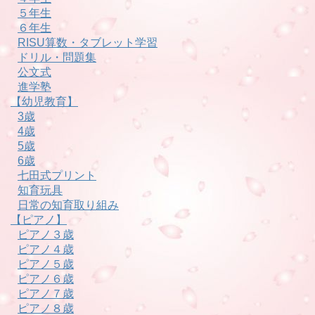
５年生
６年生
RISU算数・タブレット学習
ドリル・問題集
公文式
進学塾
【幼児教育】
3歳
4歳
5歳
6歳
七田式プリント
知育玩具
日常の知育取り組み
【ピアノ】
ピアノ３歳
ピアノ４歳
ピアノ５歳
ピアノ６歳
ピアノ７歳
ピアノ８歳