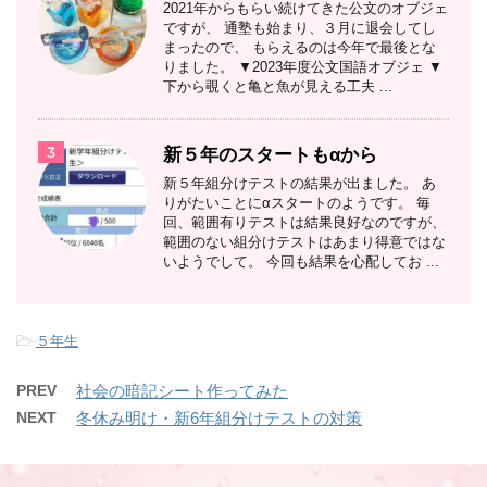
2021年からもらい続けてきた公文のオブジェ
ですが、 通塾も始まり、３月に退会してし
まったので、 もらえるのは今年で最後とな
りました。 ▼2023年度公文国語オブジェ ▼
下から覗くと亀と魚が見える工夫 ...
3
新５年のスタートもαから
新５年組分けテストの結果が出ました。 あ
りがたいことにαスタートのようです。 毎
回、範囲有りテストは結果良好なのですが、
範囲のない組分けテストはあまり得意ではな
いようでして。 今回も結果を心配してお ...
-
５年生
PREV
社会の暗記シート作ってみた
NEXT
冬休み明け・新6年組分けテストの対策