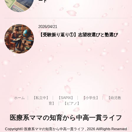
ート
2026/04/21
【受験振り返り①】志望校選びと塾選び
ホーム
【私立中】
【SAPIX】
【小学生】
【幼児教
育】
【ピアノ】
医療系ママの知育から中高一貫ライフ
Copyright© 医療系ママの知育から中高一貫ライフ , 2026 AllRights Reserved