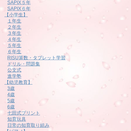
SAPIX５年
SAPIX６年
【小学生】
１年生
２年生
３年生
４年生
５年生
６年生
RISU算数・タブレット学習
ドリル・問題集
公文式
進学塾
【幼児教育】
3歳
4歳
5歳
6歳
七田式プリント
知育玩具
日常の知育取り組み