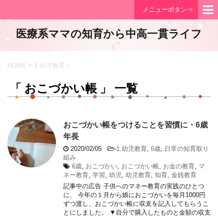
メニューボタン⇒
医療系ママの知育から中高一貫ライフ
HOME
>
1.幼児教育
>
「 おこづかい帳 」 一覧
おこづかい帳をつけることを習慣に・6歳
年長
2020/02/05
-
1.幼児教育
,
6歳
,
日常の知育取り
組み
6歳
,
おこづかい
,
おこづかい帳
,
お金の教育
,
マ
ネー教育
,
学習
,
幼児
,
幼児教育
,
知育
,
金銭教育
記事中の広告 子供へのマネー教育の実践のひとつ
に、 今年の１月から娘におこづかいを毎月1000円
ずつ渡し、おこづかい帳に収支を記入してもらうこ
とにしました。 ▼自分で購入したものと金額の収支