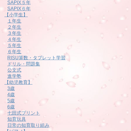
SAPIX５年
SAPIX６年
【小学生】
１年生
２年生
３年生
４年生
５年生
６年生
RISU算数・タブレット学習
ドリル・問題集
公文式
進学塾
【幼児教育】
3歳
4歳
5歳
6歳
七田式プリント
知育玩具
日常の知育取り組み