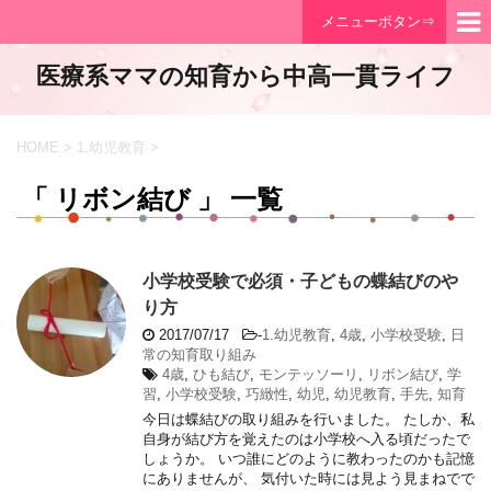
メニューボタン⇒
医療系ママの知育から中高一貫ライフ
HOME
>
1.幼児教育
>
「 リボン結び 」 一覧
小学校受験で必須・子どもの蝶結びのや
り方
2017/07/17
-
1.幼児教育
,
4歳
,
小学校受験
,
日
常の知育取り組み
4歳
,
ひも結び
,
モンテッソーリ
,
リボン結び
,
学
習
,
小学校受験
,
巧緻性
,
幼児
,
幼児教育
,
手先
,
知育
今日は蝶結びの取り組みを行いました。 たしか、私
自身が結び方を覚えたのは小学校へ入る頃だったで
しょうか。 いつ誰にどのように教わったのかも記憶
にありませんが、 気付いた時には見よう見まねでで