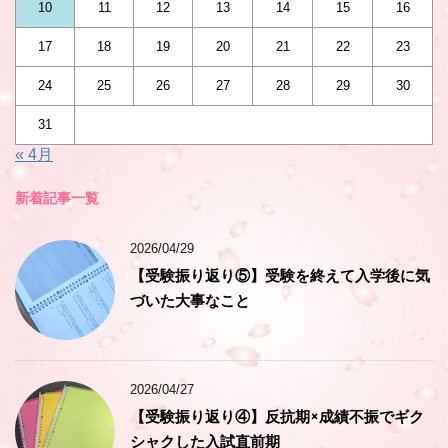
10
11
12
13
14
15
16
17
18
19
20
21
22
23
24
25
26
27
28
29
30
31
« 4月
新着記事一覧
2026/04/29
【受験振り返り⑤】受験を終えて入学後に気
づいた大事なこと
2026/04/27
【受験振り返り④】反抗期×成績不振でギク
シャクした入試直前期