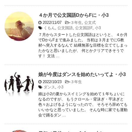
４か月で公文国語DからFに・小3
2022/11/07
-
３年生
,
公文式
くもん
,
公文国語
,
公文国語F
,
小3
７月からスタートした公文国語はというと、 ４か月
でDからFまで進みました。 当初は３月までにG教
材へ突入するなんて 結構無茶な目標を立ててしまっ
たかなと思いましたが、 何とかクリアできそうで
す！ 文法 ...
娘が今度はダンスを始めたいってよ・小3
2022/10/23
-
３年生
ダンス
,
小3
娘は小2の夏からスイミングを始めて１年ちょいに
なるのですが、 もうクロール・背泳ぎ・平泳ぎと
色々およげるようになったので、 そろそろ辞めても
いいかなと思っていました。 そんな時に家でも運動
会で踊るダン ...