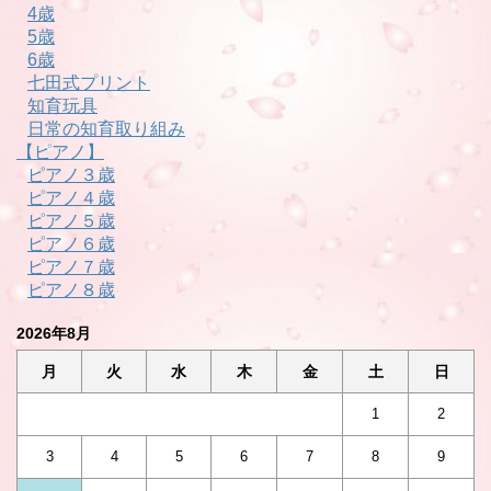
4歳
5歳
6歳
七田式プリント
知育玩具
日常の知育取り組み
【ピアノ】
ピアノ３歳
ピアノ４歳
ピアノ５歳
ピアノ６歳
ピアノ７歳
ピアノ８歳
2026年8月
月
火
水
木
金
土
日
1
2
3
4
5
6
7
8
9