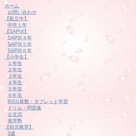
ホーム
お問い合わせ
【私立中】
中学１年
【SAPIX】
SAPIX４年
SAPIX５年
SAPIX６年
【小学生】
１年生
２年生
３年生
４年生
５年生
６年生
RISU算数・タブレット学習
ドリル・問題集
公文式
進学塾
【幼児教育】
3歳