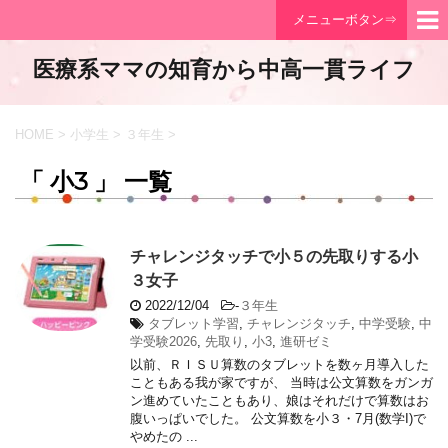
メニューボタン⇒
医療系ママの知育から中高一貫ライフ
HOME
>
小学生
>
３年生
>
「 小3 」 一覧
チャレンジタッチで小５の先取りする小
３女子
2022/12/04
-
３年生
タブレット学習
,
チャレンジタッチ
,
中学受験
,
中
学受験2026
,
先取り
,
小3
,
進研ゼミ
以前、ＲＩＳＵ算数のタブレットを数ヶ月導入した
こともある我が家ですが、 当時は公文算数をガンガ
ン進めていたこともあり、娘はそれだけで算数はお
腹いっぱいでした。 公文算数を小３・7月(数学I)で
やめたの ...