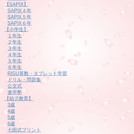
【SAPIX】
SAPIX４年
SAPIX５年
SAPIX６年
【小学生】
１年生
２年生
３年生
４年生
５年生
６年生
RISU算数・タブレット学習
ドリル・問題集
公文式
進学塾
【幼児教育】
3歳
4歳
5歳
6歳
七田式プリント