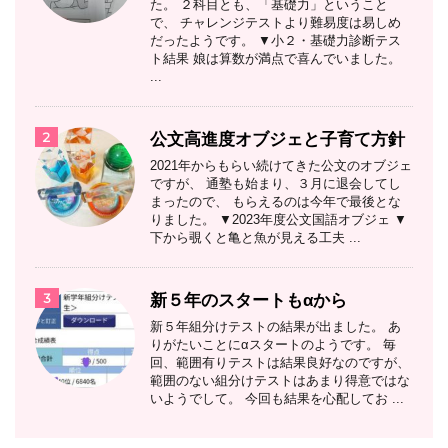
た。 ２科目とも、「基礎力」ということ
で、 チャレンジテストより難易度は易しめ
だったようです。 ▼小２・基礎力診断テス
ト結果 娘は算数が満点で喜んでいました。
...
2
公文高進度オブジェと子育て方針
2021年からもらい続けてきた公文のオブジェ
ですが、 通塾も始まり、３月に退会してし
まったので、 もらえるのは今年で最後とな
りました。 ▼2023年度公文国語オブジェ ▼
下から覗くと亀と魚が見える工夫 ...
3
新５年のスタートもαから
新５年組分けテストの結果が出ました。 あ
りがたいことにαスタートのようです。 毎
回、範囲有りテストは結果良好なのですが、
範囲のない組分けテストはあまり得意ではな
いようでして。 今回も結果を心配してお ...