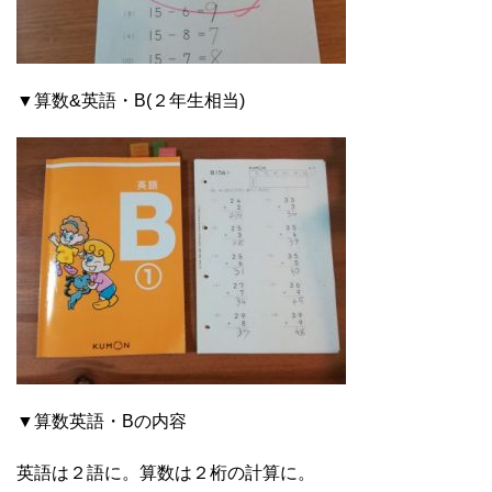
▼算数&英語・B(２年生相当)
▼算数英語・Bの内容
英語は２語に。算数は２桁の計算に。