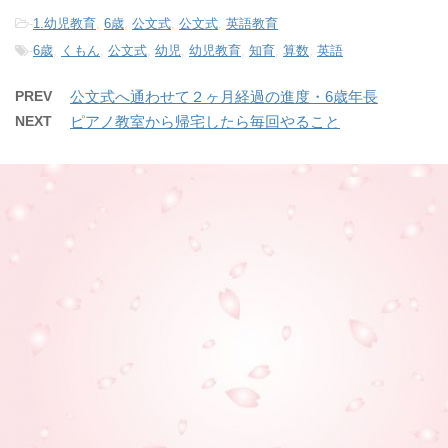
-
1.幼児教育
,
6歳
,
公文式
,
公文式
,
英語教育
-
6歳
,
くもん
,
公文式
,
幼児
,
幼児教育
,
知育
,
算数
,
英語
PREV
公文式へ通わせて２ヶ月経過の進度・6歳年長
NEXT
ピアノ教室から帰宅したら毎回やること