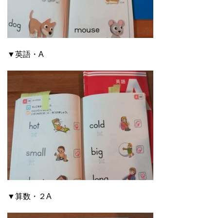
▼英語・A
▼算数・２A