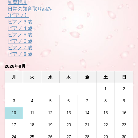
知育玩具
日常の知育取り組み
【ピアノ】
ピアノ３歳
ピアノ４歳
ピアノ５歳
ピアノ６歳
ピアノ７歳
ピアノ８歳
2026年8月
月
火
水
木
金
土
日
1
2
3
4
5
6
7
8
9
10
11
12
13
14
15
16
17
18
19
20
21
22
23
24
25
26
27
28
29
30