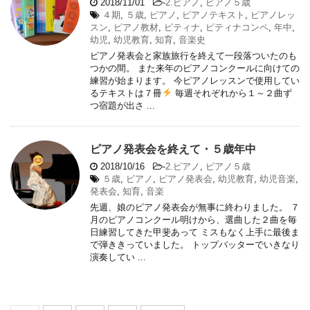
2018/11/01
-
2.ピアノ
,
ピアノ５歳
４期
,
５歳
,
ピアノ
,
ピアノテキスト
,
ピアノレッ
スン
,
ピアノ教材
,
ピティナ
,
ピティナコンペ
,
年中
,
幼児
,
幼児教育
,
知育
,
音楽史
ピアノ発表会と家族旅行を終えて一段落ついたのも
つかの間。 また来年のピアノコンクールに向けての
練習が始まります。 今ピアノレッスンで使用してい
るテキストは７冊
毎週それぞれから１～２曲ず
つ宿題が出さ ...
ピアノ発表会を終えて・５歳年中
2018/10/16
-
2.ピアノ
,
ピアノ５歳
５歳
,
ピアノ
,
ピアノ発表会
,
幼児教育
,
幼児音楽
,
発表会
,
知育
,
音楽
先週、娘のピアノ発表会が無事に終わりました。 ７
月のピアノコンクール明けから、選曲した２曲を毎
日練習してきた甲斐あって ミスもなく上手に最後ま
で弾ききっていました。 トップバッターでいきなり
演奏してい ...