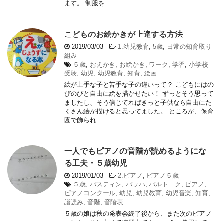
ます。 制服を ...
こどものお絵かきが上達する方法
2019/03/03
-
1.幼児教育
,
5歳
,
日常の知育取り
組み
５歳
,
おえかき
,
お絵かき
,
ワーク
,
学習
,
小学校
受験
,
幼児
,
幼児教育
,
知育
,
絵画
絵が上手な子と苦手な子の違いって？ こどもにはの
びのびと自由に絵を描かせたい！ ずっとそう思って
ましたし、そう信じてればきっと子供なら自由にた
くさん絵が描けると思ってました。 ところが、保育
園で飾られ ...
一人でもピアノの音階が読めるようにな
る工夫・５歳幼児
2019/01/03
-
2.ピアノ
,
ピアノ５歳
５歳
,
バスティン
,
バッハ
,
バルトーク
,
ピアノ
,
ピアノコンクール
,
幼児
,
幼児教育
,
幼児音楽
,
知育
,
譜読み
,
音階
,
音階表
５歳の娘は秋の発表会終了後から、また次のピアノ