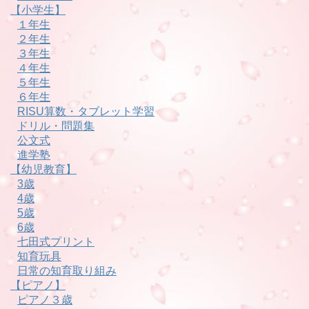
【小学生】
１年生
２年生
３年生
４年生
５年生
６年生
RISU算数・タブレット学習
ドリル・問題集
公文式
進学塾
【幼児教育】
3歳
4歳
5歳
6歳
七田式プリント
知育玩具
日常の知育取り組み
【ピアノ】
ピアノ３歳