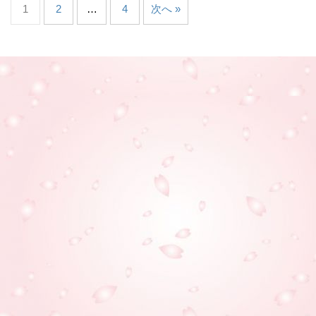
1
2
…
4
次へ »