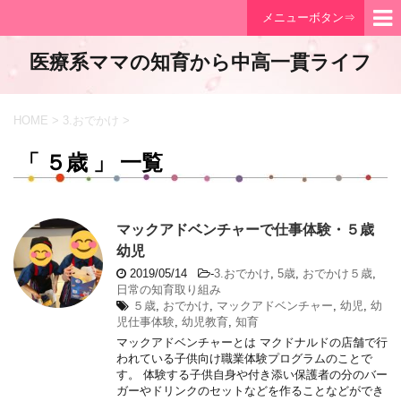
メニューボタン⇒
医療系ママの知育から中高一貫ライフ
HOME
>
3.おでかけ
>
「 ５歳 」 一覧
マックアドベンチャーで仕事体験・５歳
幼児
2019/05/14
-
3.おでかけ
,
5歳
,
おでかけ５歳
,
日常の知育取り組み
５歳
,
おでかけ
,
マックアドベンチャー
,
幼児
,
幼
児仕事体験
,
幼児教育
,
知育
マックアドベンチャーとは マクドナルドの店舗で行
われている子供向け職業体験プログラムのことで
す。 体験する子供自身や付き添い保護者の分のバー
ガーやドリンクのセットなどを作ることなどができ