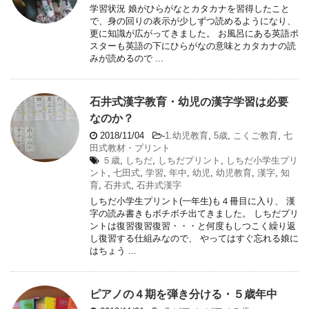
学習状況 娘がひらがなとカタカナを習得したこと
で、身の回りの表示が少しずつ読めるようになり、
更に知識が広がってきました。 お風呂にある英語ポ
スターも英語の下にひらがなの意味とカタカナの読
みが読めるので ...
石井式漢字教育・幼児の漢字学習は必要
なのか？
2018/11/04
-
1.幼児教育
,
5歳
,
こくご教育
,
七
田式教材・プリント
５歳
,
しちだ
,
しちだプリント
,
しちだ小学生プリ
ント
,
七田式
,
学習
,
年中
,
幼児
,
幼児教育
,
漢字
,
知
育
,
石井式
,
石井式漢字
しちだ小学生プリント(一年生)も４冊目に入り、 漢
字の読み書きもボチボチ出てきました。 しちだプリ
ントは復習復習復習・・・と何度もしつこく繰り返
し復習する仕組みなので、 やってはすぐ忘れる娘に
はちょう ...
ピアノの４期を弾き分ける・５歳年中