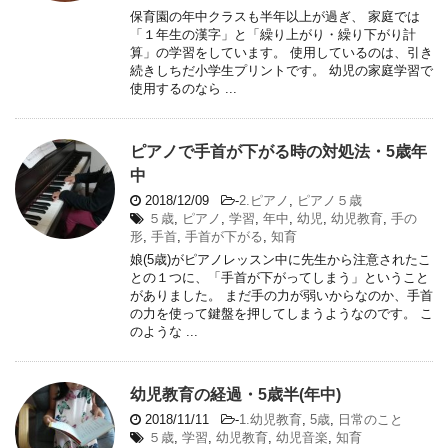
保育園の年中クラスも半年以上が過ぎ、 家庭では
「１年生の漢字」と「繰り上がり・繰り下がり計
算」の学習をしています。 使用しているのは、引き
続きしちだ小学生プリントです。 幼児の家庭学習で
使用するのなら ...
ピアノで手首が下がる時の対処法・5歳年
中
2018/12/09
-
2.ピアノ
,
ピアノ５歳
５歳
,
ピアノ
,
学習
,
年中
,
幼児
,
幼児教育
,
手の
形
,
手首
,
手首が下がる
,
知育
娘(5歳)がピアノレッスン中に先生から注意されたこ
との１つに、「手首が下がってしまう」ということ
がありました。 まだ手の力が弱いからなのか、手首
の力を使って鍵盤を押してしまうようなのです。 こ
のような ...
幼児教育の経過・5歳半(年中)
2018/11/11
-
1.幼児教育
,
5歳
,
日常のこと
５歳
,
学習
,
幼児教育
,
幼児音楽
,
知育