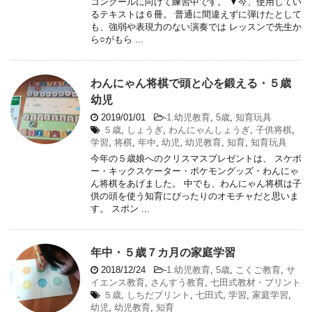
コンクールに向けて練習中です。 ▼今、使用してい
るテキストは６冊。 普通に間違えずに弾けたとして
も、強弱や表現力のない演奏では レッスンで先生か
ら○がもら ...
わんにゃん将棋で頭と心を鍛える・５歳
幼児
2019/01/01
-
1.幼児教育
,
5歳
,
知育玩具
５歳
,
しょうぎ
,
わんにゃんしょうぎ
,
子供将棋
,
学習
,
将棋
,
年中
,
幼児
,
幼児教育
,
知育
,
知育玩具
今年の５歳娘へのクリスマスプレゼントは、 スケボ
ー・キックスケーター・ポケモングッズ・わんにゃ
ん将棋をあげました。 中でも、わんにゃん将棋は子
供の頭を使う知育にぴったりのオモチャだと思いま
す。 スポン ...
年中・５歳７カ月の家庭学習
2018/12/24
-
1.幼児教育
,
5歳
,
こくご教育
,
サ
イエンス教育
,
さんすう教育
,
七田式教材・プリント
５歳
,
しちだプリント
,
七田式
,
学習
,
家庭学習
,
幼児
,
幼児教育
,
知育