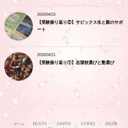
2026/04/23
【受験振り返り②】サピックス生と親のサポ
ート
2026/04/21
【受験振り返り①】志望校選びと塾選び
ホーム
【私立中】
【SAPIX】
【小学生】
【幼児教