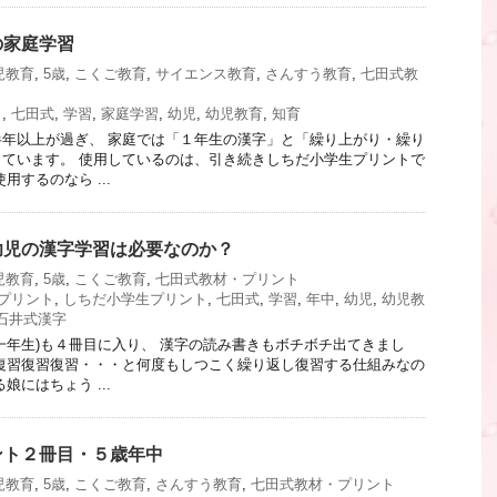
の家庭学習
児教育
,
5歳
,
こくご教育
,
サイエンス教育
,
さんすう教育
,
七田式教
ト
,
七田式
,
学習
,
家庭学習
,
幼児
,
幼児教育
,
知育
年以上が過ぎ、 家庭では「１年生の漢字」と「繰り上がり・繰り
ています。 使用しているのは、引き続きしちだ小学生プリントで
用するのなら ...
幼児の漢字学習は必要なのか？
児教育
,
5歳
,
こくご教育
,
七田式教材・プリント
プリント
,
しちだ小学生プリント
,
七田式
,
学習
,
年中
,
幼児
,
幼児教
石井式漢字
一年生)も４冊目に入り、 漢字の読み書きもボチボチ出てきまし
復習復習復習・・・と何度もしつこく繰り返し復習する仕組みなの
娘にはちょう ...
ント２冊目・５歳年中
児教育
,
5歳
,
こくご教育
,
さんすう教育
,
七田式教材・プリント