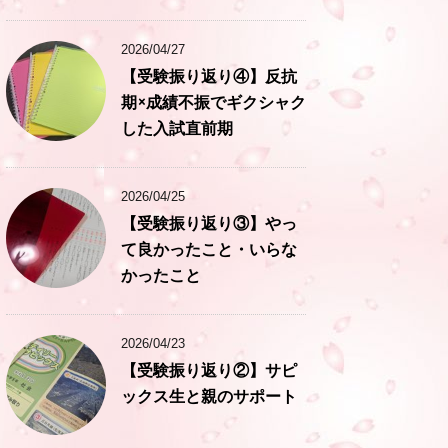
2026/04/27
【受験振り返り④】反抗
期×成績不振でギクシャク
した入試直前期
2026/04/25
【受験振り返り③】やっ
て良かったこと・いらな
かったこと
2026/04/23
【受験振り返り②】サピ
ックス生と親のサポート