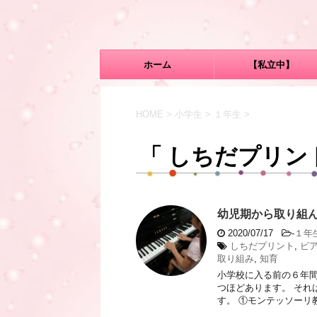
ホーム
【私立中】
HOME
>
小学生
>
１年生
>
「 しちだプリント
幼児期から取り組
2020/07/17
-
１年
しちだプリント
,
ピ
取り組み
,
知育
小学校に入る前の６年間
つほどあります。 それ
す。 ①モンテッソーリ教育