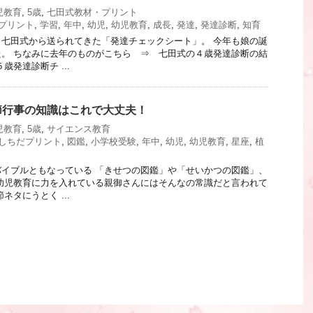
児教育
,
5歳
,
七田式教材・プリント
プリント
,
学習
,
年中
,
幼児
,
幼児教育
,
成長
,
発達
,
発達診断
,
知育
七田式から送られてきた「発達チェックシート」。 今年も娘の誕
。 ちなみに去年のものがこちら ⇒ 七田式の４歳発達診断の結
歳発達診断チ ...
節行事の知識はこれで大丈夫！
児教育
,
5歳
,
サイエンス教育
しちだプリント
,
図鑑
,
小学校受験
,
年中
,
幼児
,
幼児教育
,
星座
,
植
イブルともなっている 「きせつの図鑑」や「せいかつの図鑑」、
幼児教育に力を入れている親御さんにはそんなの常識だと言われて
ネタにうとく ...