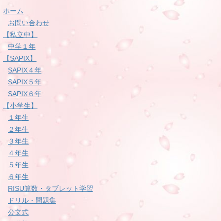
ホーム
お問い合わせ
【私立中】
中学１年
【SAPIX】
SAPIX４年
SAPIX５年
SAPIX６年
【小学生】
１年生
２年生
３年生
４年生
５年生
６年生
RISU算数・タブレット学習
ドリル・問題集
公文式