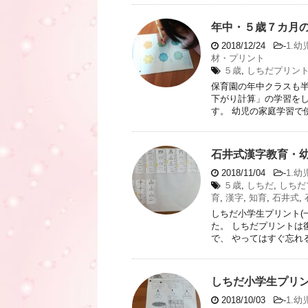
年中・５歳７カ月
2018/12/24
-
1.幼
材・プリント
５歳
,
しちだプリン
保育園の年中クラスも半
下がり計算」の学習をし
す。 幼児の家庭学習で使
石井式漢字教育・
2018/11/04
-
1.幼
５歳
,
しちだ
,
しちだ
育
,
漢字
,
知育
,
石井式
,
しちだ小学生プリント(
た。 しちだプリントは
で、 やってはすぐ忘れる
しちだ小学生プリ
2018/10/03
-
1.幼