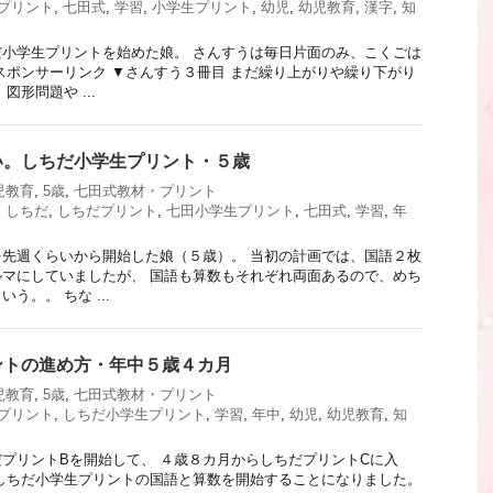
プリント
,
七田式
,
学習
,
小学生プリント
,
幼児
,
幼児教育
,
漢字
,
知
小学生プリントを始めた娘。 さんすうは毎日片面のみ、こくごは
スポンサーリンク ▼さんすう３冊目 まだ繰り上がりや繰り下がり
図形問題や ...
い。しちだ小学生プリント・５歳
児教育
,
5歳
,
七田式教材・プリント
,
しちだ
,
しちだプリント
,
七田小学生プリント
,
七田式
,
学習
,
年
先週くらいから開始した娘（５歳）。 当初の計画では、国語２枚
マにしていましたが、 国語も算数もそれぞれ両面あるので、めち
う。。 ちな ...
ントの進め方・年中５歳４カ月
児教育
,
5歳
,
七田式教材・プリント
プリント
,
しちだ小学生プリント
,
学習
,
年中
,
幼児
,
幼児教育
,
知
プリントBを開始して、 ４歳８カ月からしちだプリントCに入
しちだ小学生プリントの国語と算数を開始することになりました。