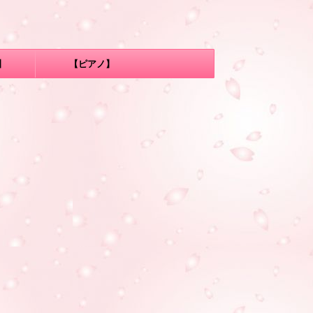
】
【ピアノ】