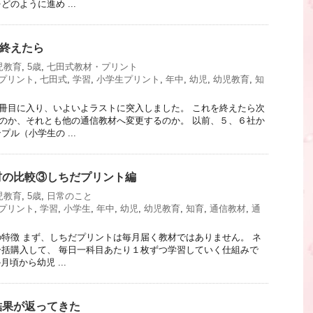
のように進め ...
を終えたら
児教育
,
5歳
,
七田式教材・プリント
プリント
,
七田式
,
学習
,
小学生プリント
,
年中
,
幼児
,
幼児教育
,
知
冊目に入り、いよいよラストに突入しました。 これを終えたら次
のか、それとも他の通信教材へ変更するのか。 以前、５、６社か
ル（小学生の ...
材の比較③しちだプリント編
児教育
,
5歳
,
日常のこと
プリント
,
学習
,
小学生
,
年中
,
幼児
,
幼児教育
,
知育
,
通信教材
,
通
特徴 まず、しちだプリントは毎月届く教材ではありません。 ネ
括購入して、 毎日一科目あたり１枚ずつ学習していく仕組みで
月頃から幼児 ...
結果が返ってきた