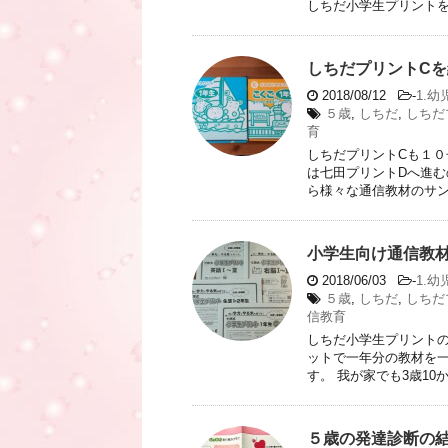
しちだ小学生プリントをど
しちだプリントC
2018/08/12
-
1.幼
５歳
,
しちだ
,
しちだ
育
しちだプリントCも１０
は七田プリントDへ進む
ら様々な通信教材のサンプ
小学生向け通信教
2018/06/03
-
1.幼
５歳
,
しちだ
,
しちだ
信教育
しちだ小学生プリントの
ットで一年分の教材を一
す。 我が家でも3歳10か
５歳の発達診断の