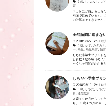
５歳
,
しちだ
,
しちだ
育
１カ月ほど前からしちだ
両面で進めています。 
の計算はでてきません。 
全然順調に進まな
2018/08/27
-
1.幼
５歳
,
かず
,
カタカナ
中
,
幼児
,
幼児教育
,
知育
しちだ小学生プリントを
と算数１枚を毎日のノル
ゃくちゃ時間がかかるとい
しちだ小学生プリ
2018/08/19
-
1.幼
５歳
,
しちだ
,
しちだ
育
,
通信教育
３歳１０か月からしちだ
り、 ５歳４カ月の今、