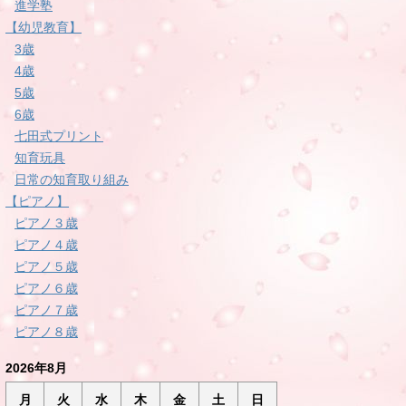
進学塾
【幼児教育】
3歳
4歳
5歳
6歳
七田式プリント
知育玩具
日常の知育取り組み
【ピアノ】
ピアノ３歳
ピアノ４歳
ピアノ５歳
ピアノ６歳
ピアノ７歳
ピアノ８歳
2026年8月
月
火
水
木
金
土
日